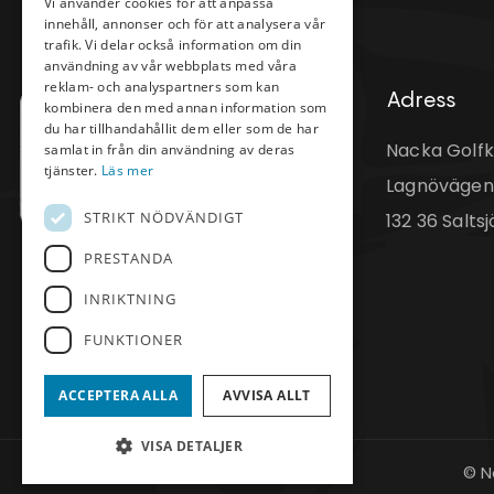
Vi använder cookies för att anpassa
innehåll, annonser och för att analysera vår
trafik. Vi delar också information om din
användning av vår webbplats med våra
reklam- och analyspartners som kan
Adress
kombinera den med annan information som
du har tillhandahållit dem eller som de har
Nacka Golfk
samlat in från din användning av deras
tjänster.
Läs mer
Lagnövägen
STRIKT NÖDVÄNDIGT
132 36 Salts
PRESTANDA
INRIKTNING
FUNKTIONER
ACCEPTERA ALLA
AVVISA ALLT
VISA DETALJER
© N