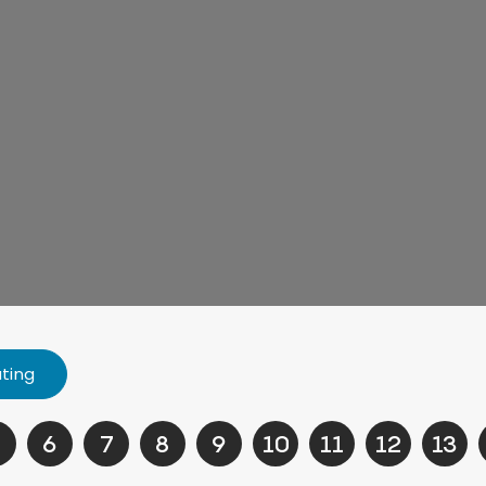
ating
5
6
7
8
9
10
11
12
13