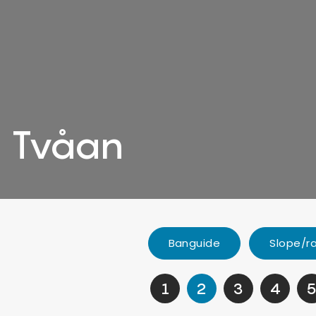
Tvåan
Banguide
Slope/r
1
2
3
4