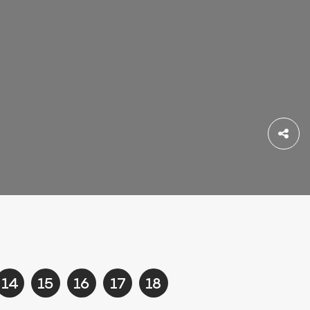
Del
14
15
16
17
18