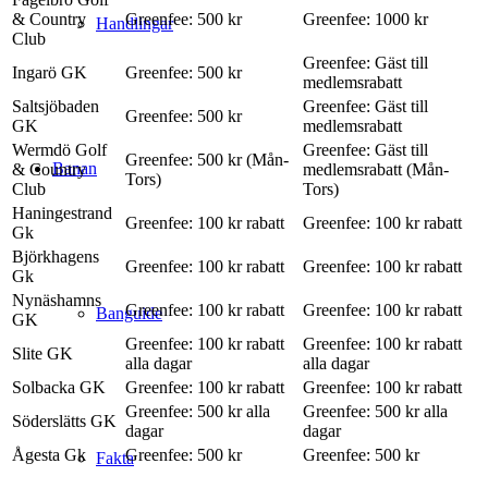
& Country
Greenfee: 500 kr
Greenfee: 1000 kr
Handlingar
Club
Greenfee: Gäst till
Ingarö GK
Greenfee: 500 kr
medlemsrabatt
Saltsjöbaden
Greenfee: Gäst till
Greenfee: 500 kr
GK
medlemsrabatt
Wermdö Golf
Greenfee: Gäst till
Greenfee: 500 kr (Mån-
Banan
& Country
medlemsrabatt (Mån-
Tors)
Club
Tors)
Haningestrand
Greenfee: 100 kr rabatt
Greenfee: 100 kr rabatt
Gk
Björkhagens
Greenfee: 100 kr rabatt
Greenfee: 100 kr rabatt
Gk
Nynäshamns
Greenfee: 100 kr rabatt
Greenfee: 100 kr rabatt
Banguide
GK
Greenfee: 100 kr rabatt
Greenfee: 100 kr rabatt
Slite GK
alla dagar
alla dagar
Solbacka GK
Greenfee: 100 kr rabatt
Greenfee: 100 kr rabatt
Greenfee: 500 kr alla
Greenfee: 500 kr alla
Söderslätts GK
dagar
dagar
Ågesta Gk
Greenfee: 500 kr
Greenfee: 500 kr
Fakta