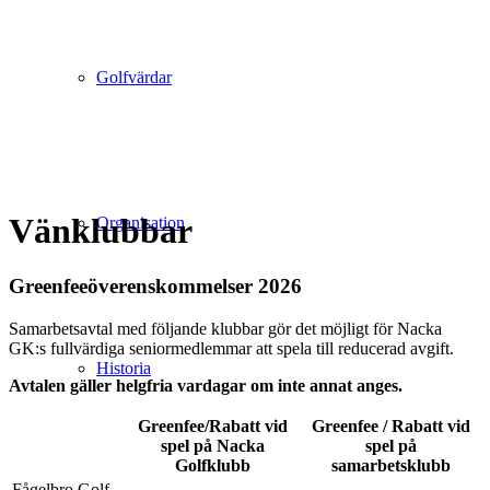
Golfvärdar
Vänklubbar
Organisation
Greenfeeöverenskommelser 2026
Samarbetsavtal med följande klubbar gör det möjligt för Nacka
GK:s fullvärdiga seniormedlemmar att spela till reducerad avgift.
Historia
Avtalen gäller helgfria vardagar om inte annat anges.
Greenfee/Rabatt vid
Greenfee / Rabatt vid
spel på Nacka
spel på
Golfklubb
samarbetsklubb
Fågelbro Golf