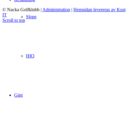
© Nacka Golfklubb
|
Administration
|
Hemsidan levereras av Kust
IT
Slope
Scroll to top
HIO
Gäst