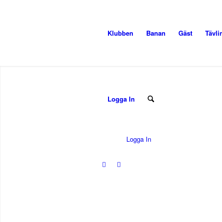
Klubben
Banan
Gäst
Tävli
Logga In
Logga In