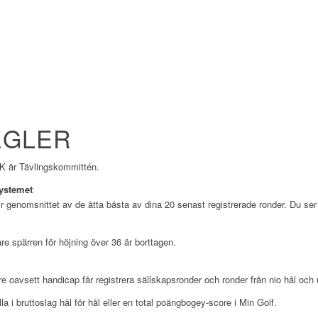
EGLER
GK är Tävlingskommittén.
ystemet
r genomsnittet av de åtta bästa av dina 20 senast registrerade ronder. Du ser
re spärren för höjning över 36 är borttagen.
are oavsett handicap får registrera sällskapsronder och ronder från nio hål och
ylla i bruttoslag hål för hål eller en total poängbogey-score i Min Golf.