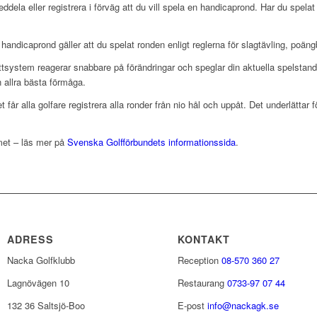
ddela eller registrera i förväg att du vill spela en handicaprond. Har du spelat 
andicaprond gäller att du spelat ronden enligt reglerna för slagtävling, poäng
tsystem reagerar snabbare på förändringar och speglar din aktuella spelstanda
allra bästa förmåga.
år alla golfare registrera alla ronder från nio hål och uppåt. Det underlättar fö
met – läs mer på
Svenska Golfförbundets informationssida
.
ADRESS
KONTAKT
Nacka Golfklubb
Reception
08-570 360 27
Lagnövägen 10
Restaurang
0733-97 07 44
132 36 Saltsjö-Boo
E-post
info@nackagk.se