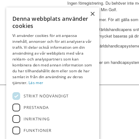
Ingen förregistrering. Du behöver inte me
registrera ronden i Min Golf.
×
Denna webbplats använder
Godkända spelformer. För att gälla som h
cookies
Mer rättvisande. Världshandicapens snit
Vi använder cookies för att anpassa
som i mångt och mycket baseras på din 
innehåll, annonser och för att analysera vår
Kortare ronder. I världshandicapsystemet f
trafik. Vi delar också information om din
spela 18 hål.
användning av vår webbplats med våra
reklam- och analyspartners som kan
Om du vill veta mer om handicapsyste
kombinera den med annan information som
du har tillhandahållit dem eller som de har
samlat in från din användning av deras
tjänster.
Läs mer
STRIKT NÖDVÄNDIGT
PRESTANDA
INRIKTNING
FUNKTIONER