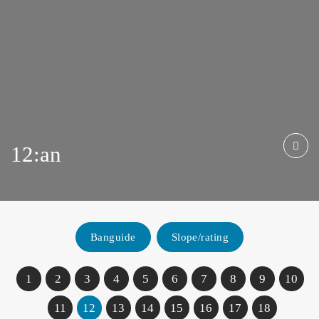
12:an
Del
Banguide
Slope/rating
1
2
3
4
5
6
7
8
9
10
11
12
13
14
15
16
17
18