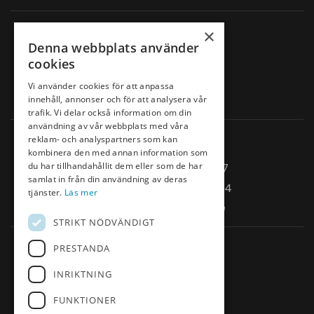
Adress
×
Denna webbplats använder
Nacka Golfklubb
cookies
Lagnövägen 10
Vi använder cookies för att anpassa
132 36 Saltsjö-Boo
innehåll, annonser och för att analysera vår
trafik. Vi delar också information om din
användning av vår webbplats med våra
Kontakt
reklam- och analyspartners som kan
kombinera den med annan information som
du har tillhandahållit dem eller som de har
Reception
08-570 360 27
samlat in från din användning av deras
Restaurang
0733-97 07 44
tjänster.
Läs mer
E-post
info@nackagk.se
STRIKT NÖDVÄNDIGT
Snabblänkar
PRESTANDA
INRIKTNING
Medlemsavgifter
Företagsgolf
FUNKTIONER