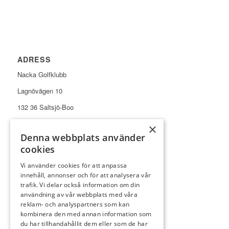
ADRESS
Nacka Golfklubb
Lagnövägen 10
132 36 Saltsjö-Boo
×
Denna webbplats använder
cookies
Vi använder cookies för att anpassa
KONTAKT
innehåll, annonser och för att analysera vår
Reception
08-570 360 27
trafik. Vi delar också information om din
användning av vår webbplats med våra
Restaurang
0733-97 07 44
reklam- och analyspartners som kan
kombinera den med annan information som
E-post
info@nackagk.se
du har tillhandahållit dem eller som de har