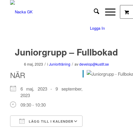
Logga In
Juniorgrupp – Fullbokad
/
/
6 maj, 2023
i
Juniorträning
av
develop@kustit.se
NÄR
6 maj, 2023 - 9 september,
2023
09:30 - 10:30
LÄGG TILL I KALENDER
Ladda ner ICS
Google Kalender
iCalendar
Office 365
Outlook Live