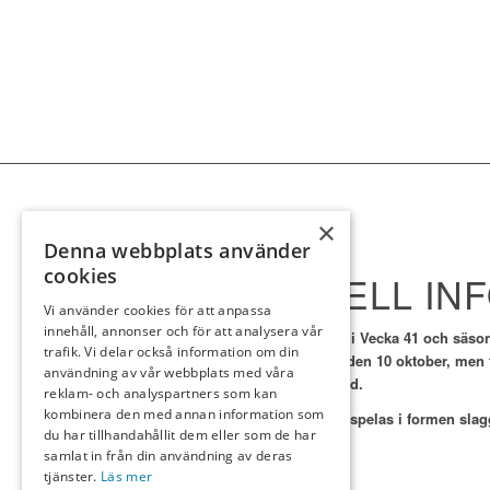
×
Denna webbplats använder
cookies
AKTUELL IN
Vi använder cookies för att anpassa
innehåll, annonser och för att analysera vår
Vi är nu
framme i Vecka 41 och säsong
trafik. Vi delar också information om din
stapeln torsdag den 10 oktober, men f
användning av vår webbplats med våra
banan är bestämd.
reklam- och analyspartners som kan
kombinera den med annan information som
Finalen för 2024 spelas i formen slag
du har tillhandahållit dem eller som de har
samlat in från din användning av deras
tjänster.
Läs mer