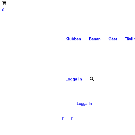
0
Klubben
Banan
Gäst
Tävli
Logga In
Logga In