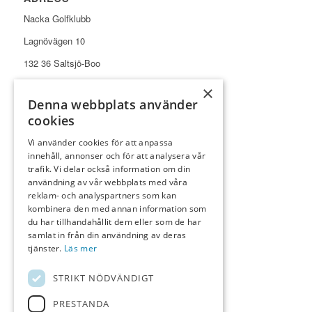
Nacka Golfklubb
Lagnövägen 10
132 36 Saltsjö-Boo
×
Denna webbplats använder
cookies
Vi använder cookies för att anpassa
KONTAKT
innehåll, annonser och för att analysera vår
Reception
08-570 360 27
trafik. Vi delar också information om din
användning av vår webbplats med våra
Restaurang
0733-97 07 44
reklam- och analyspartners som kan
kombinera den med annan information som
E-post
info@nackagk.se
du har tillhandahållit dem eller som de har
samlat in från din användning av deras
tjänster.
Läs mer
STRIKT NÖDVÄNDIGT
SNABBLÄNKAR
PRESTANDA