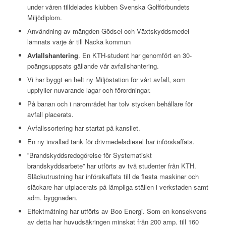
under våren tilldelades klubben Svenska Golfförbundets
Miljödiplom.
Användning av mängden Gödsel och Växtskyddsmedel
lämnats varje år till Nacka kommun
Avfallshantering
. En KTH-student har genomfört en 30-
poängsuppsats gällande vår avfallshantering.
Vi har byggt en helt ny Miljöstation för vårt avfall, som
uppfyller nuvarande lagar och förordningar.
På banan och i närområdet har tolv stycken behållare för
avfall placerats.
Avfallssortering har startat på kansliet.
En ny invallad tank för drivmedelsdiesel har införskaffats.
”Brandskyddsredogörelse för Systematiskt
brandskyddsarbete” har utförts av två studenter från KTH.
Släckutrustning har införskaffats till de flesta maskiner och
släckare har utplacerats på lämpliga ställen i verkstaden samt
adm. byggnaden.
Effektmätning har utförts av Boo Energi. Som en konsekvens
av detta har huvudsäkringen minskat från 200 amp. till 160