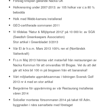
Förslag krisplan gällande Nacka GK
Holkrensning under 2007-2013: av 105 holkar var c:a 80 %
bebodda
Holk med Webb-kamera installerad
GEO-certifierade sommaren 2011
Vi tilldelas ”Natur & Miljöpriset 2012” på 10 000 kr. av SGA
(Swedish Greenkeepers Association)
Stor artikel i Greenbladet 3/2013
Vår El är fr.o.m. Mars 2013 100% ren el (Norrländsk
Vattenkraft)
Fr.o.m Maj 2013 hämtas vårt matavfall från restaurangen av
Nacka Kommun för att omvandlas till Biogas. Vet du att det
går att köra bil 100 m på biogasen från ett bananskal!
Vårt miljöarbete uppmärksammas i tidningen Svensk Golf
2013 nr 4 med en stor artikel
Bergvärme för uppvärmning av vår Restaurang installeras
våren 2014
Solceller monteras försommaren 2014 på taket till Adm.
byggnaden i nära samarbete med företaget