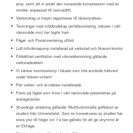
amp, samt att vi ersatt den nuvarande kompressorn med en
mindre, anpassad till normaldrift.
Vattenuttag ur Insjön rapporteras till länsstyrelsen.
Teckningar med miljöbudskap (avfallssortering, naturen i vårt
närområde mm) har tagits fram
Fågel- och Florainventering utförd
Luft-luftvärmepump installerad på verkstad och fikarum/kontor
Förbättrad ventilation med värmeåtervinning gällande
verkstadsdelen!
Vi sänker inomhustemp i lokaler som inte används frekvent
under hösten-vintern!
Fler vatten- och el-mätare installerade.
Foton på fåglar som finns i vårt närområde presenteras på
anslagstavlan.
30-poängs utredning gällande ”Multifunktionella golfbanor av
student från Universitetet. Som en konsekvens av studien har
stora ytor till höger om 1:a tee gallrats för att ge utrymme åt
en Ekhage.